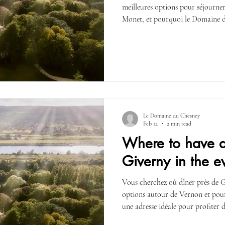
meilleures options pour séjourner
Monet, et pourquoi le Domaine du
pour un séjour en Normandie.
Le Domaine du Chesney
Feb 12
2 min read
Where to have d
Giverny in the e
Vous cherchez où dîner près de Gi
options autour de Vernon et pou
une adresse idéale pour profiter