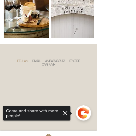
PELHAM
DIWALI
AMBASSADEURS
EPICERIE
CAVE A VIN
Come and share with more
people!