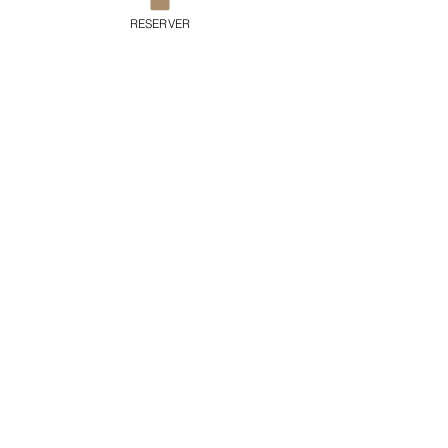
RESERVER
Sorry, the checkout page does not
support sharing
Copied to clipboard