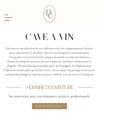
CAVE A VIN
Découvrez une sélection de 250 références de vins, soigneusement choisies
pour représenter le meilleur des terroirs français et internationaux.
Du grand cru au vin de niche, chaque bouteille raconte une histoire.
Prenez le temps de savourer un verre dans une ambiance chaleureuse et
élégante. Des planches gourmandes pour accompagner vos dégustations.
L’Épicerie est bien plus qu’un bar à vin, c’est un espace de partage ou locaux et
visiteurs de passage se rencontrent pour célébrer l’art de vivre à la française
HORAIRE D'OUVERTURE
Sur réservation pour vos évènements privés et professionnels
INFORMATIONS