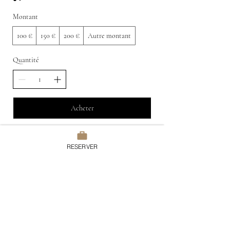
Montant
100 €
150 €
200 €
Autre montant
Quantité
Acheter
RESERVER
Domaine du Chesney
7 rue du Chesney, 27510 Pressagny
l'Orgueilleux
France
Tel:
02.32.51.52.15
contact@domaineduchesney.com