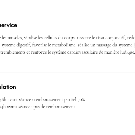
service
 les muscles, vitalise les cellules du corps, resserre le tissu conjonctif, re
le système digestif, favorise le métabolisme, réalise un massage du systèm
les tremblements et renforce le système cardiovasculaire de manière ludique.
ulation
48h avant séance : remboursement partiel 50%