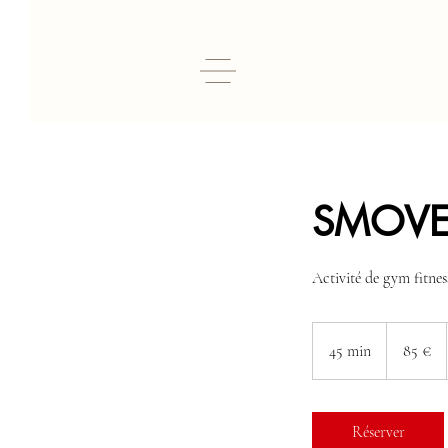
SMOVE
Activité de gym fitnes
85
euros
45 min
4
85 €
5
m
i
Réserver
n