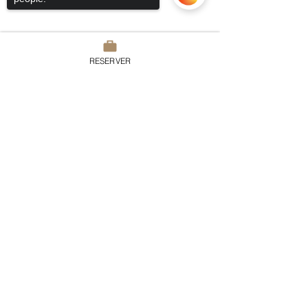
RESERVER
Partager cet événement
Sorry, the checkout page does not
support sharing
Copied to clipboard
Domaine du Chesney
7 rue du Chesney, 27510 Pressagny
l'Orgueilleux
France
Tel:
02.32.51.52.15
contact@domaineduchesney.com
News letter
>