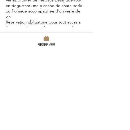
Venez profiter de l'espace pétanque tout
en degustant une planche de charcuterie
ou fromage accompagnée d'un verre de
vin.
Réservation obligatoire pour tout acces à
l'espace pétanque. Une consommation
obligatoire toute les heures
RESERVER
Partager cet événement
Domaine du Chesney
7 rue du Chesney, 27510 Pressagny
l'Orgueilleux
France
Tel:
02.32.51.52.15
contact@domaineduchesney.com