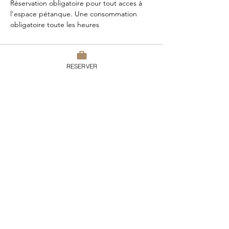
Réservation obligatoire pour tout acces à 
l'espace pétanque. Une consommation 
obligatoire toute les heures
RESERVER
Partager cet événement
Domaine du Chesney
7 rue du Chesney, 27510 Pressagny
l'Orgueilleux
France
Tel:
02.32.51.52.15
contact@domaineduchesney.com