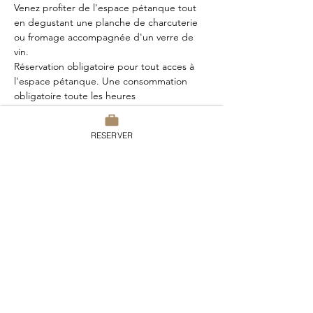
Venez profiter de l'espace pétanque tout 
en degustant une planche de charcuterie 
ou fromage accompagnée d'un verre de 
vin.
Réservation obligatoire pour tout acces à 
l'espace pétanque. Une consommation 
obligatoire toute les heures
RESERVER
Partager cet événement
Domaine du Chesney
7 rue du Chesney, 27510 Pressagny
l'Orgueilleux
France